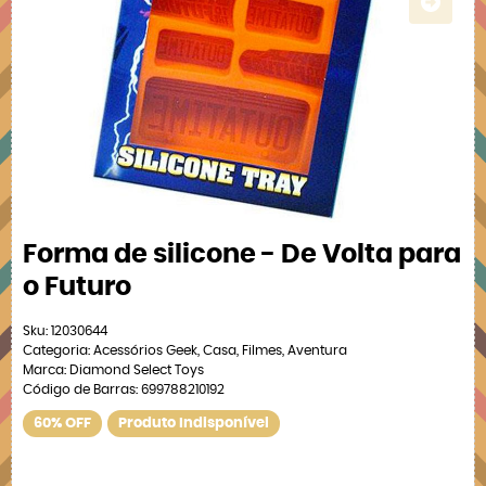
Forma de silicone - De Volta para
o Futuro
Sku:
12030644
Categoria:
Acessórios Geek
,
Casa
,
Filmes
,
Aventura
Marca:
Diamond Select Toys
Código de Barras:
699788210192
60% OFF
Produto Indisponível