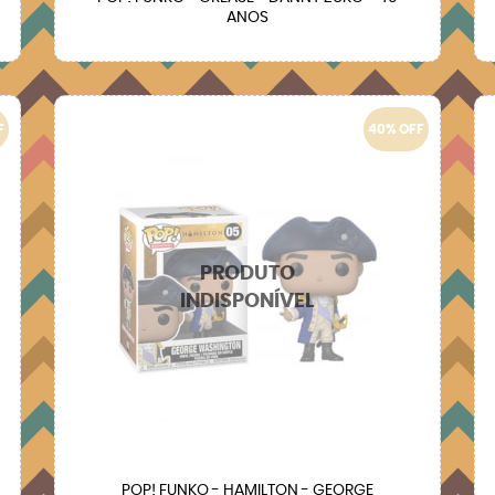
ANOS
F
40% OFF
POP! FUNKO - HAMILTON - GEORGE