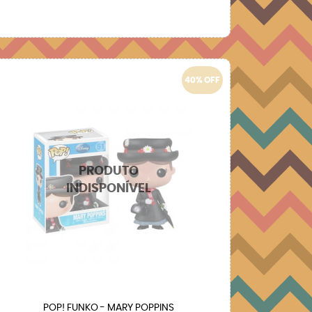
40% OFF
POP! FUNKO - MARY POPPINS