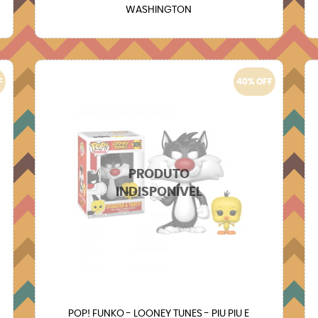
WASHINGTON
F
40% OFF
POP! FUNKO - LOONEY TUNES - PIU PIU E