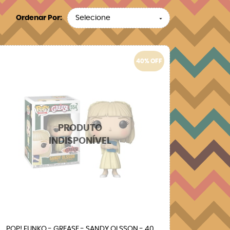
Ordenar Por
Selecione
40% OFF
POP! FUNKO - GREASE - SANDY OLSSON - 40