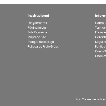
Institucional
Infor
Lançamentos
Como 
Página Inicial
Termos
Fale Conosco
Fretes 
Mapa do Site
Garanti
Indique nossa Loja
Segura
Politica de Frete Grátis
Polític
Quem 
Onde e
Rua Conselheiro Sarai