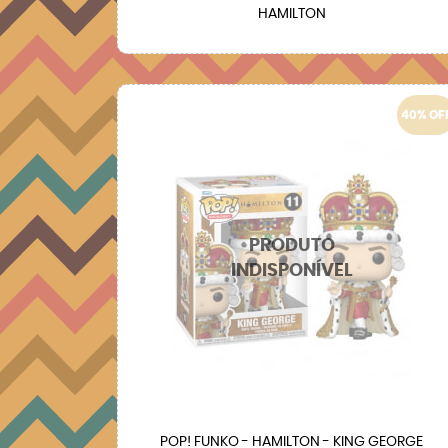
HAMILTON
40% OF
POP! FUNKO - HAMILTON - KING GEORGE