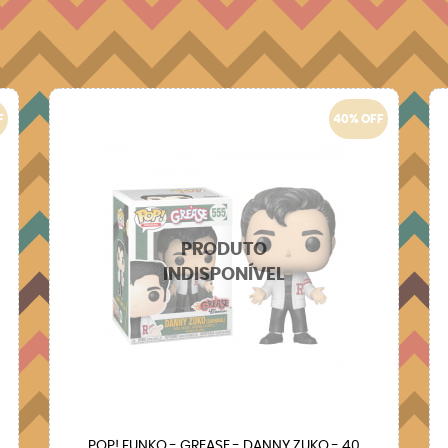
F
40% OFF
POP! FUNKO - GREASE - DANNY ZUKO - 40