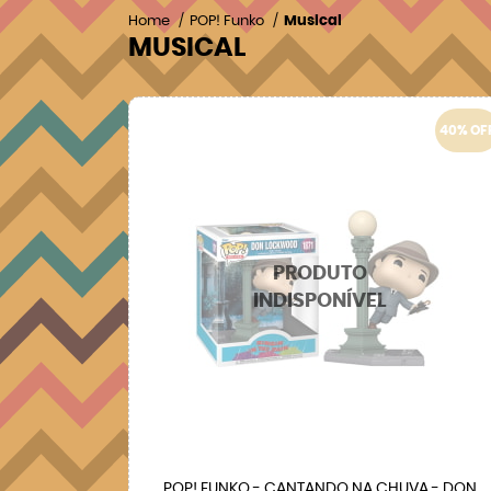
Home
POP! Funko
Musical
MUSICAL
40% OF
POP! FUNKO - CANTANDO NA CHUVA - DON