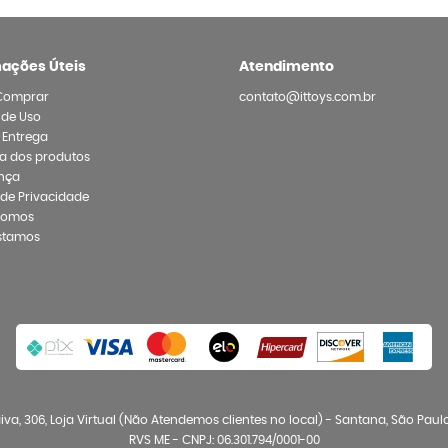
mações Úteis
Atendimento
Comprar
contato@ittoys.com.br
 de Uso
e Entrega
a dos produtos
nça
a de Privacidade
Somos
stamos
va, 306, Loja Virtual (Não Atendemos clientes no local)
-
Santana, São Paul
RVS ME - CNPJ: 06.301.794/0001-00