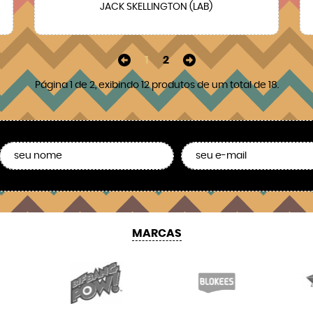
JACK SKELLINGTON (LAB)
1
2
Página 1 de 2, exibindo 12 produtos de um total de 18.
MARCAS