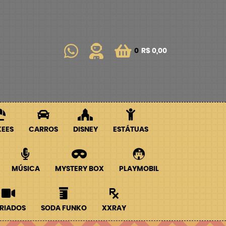
0
R$ 0,00
KEES
CARROS
DISNEY
ESTÁTUAS
MÚSICA
MYSTERY BOX
PLAYMOBIL
RIADOS
SODA FUNKO
XXRAY