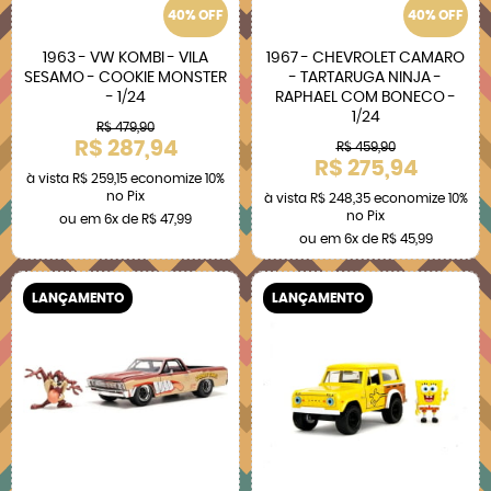
40% OFF
40% OFF
1963 - VW KOMBI - VILA
1967 - CHEVROLET CAMARO
SESAMO - COOKIE MONSTER
- TARTARUGA NINJA -
- 1/24
RAPHAEL COM BONECO -
1/24
R$ 479,90
R$ 287,94
R$ 459,90
R$ 275,94
à vista
R$ 259,15
economize
10%
no Pix
à vista
R$ 248,35
economize
10%
no Pix
ou em
6x
de
R$ 47,99
ou em
6x
de
R$ 45,99
LANÇAMENTO
LANÇAMENTO