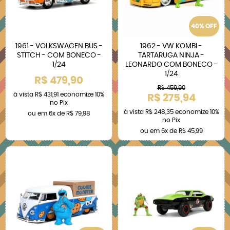
40% OFF
1961 - VOLKSWAGEN BUS -
1962 - VW KOMBI -
STITCH - COM BONECO -
TARTARUGA NINJA -
1/24
LEONARDO COM BONECO -
1/24
R$ 479,90
R$ 459,90
à vista
R$ 431,91
economize
10%
R$ 275,94
no Pix
à vista
R$ 248,35
economize
10%
ou em
6x
de
R$ 79,98
no Pix
ou em
6x
de
R$ 45,99