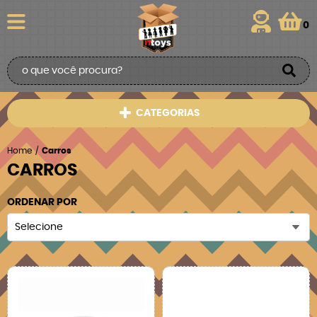
0
CATEGORIAS
Home
Carros
CARROS
ORDENAR POR
Selecione