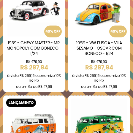
40% OFF
40% OFF
1939 - CHEVY MASTER - MR.
1959 - VW FUSCA - VILA
MONOPOLY COM BONECO -
SESAMO - OSCAR COM
1/24
BONECO - 1/24
R$ 479,90
R$ 479,90
R$ 287,94
R$ 287,94
à vista
R$ 259,15
economize
10%
à vista
R$ 259,15
economize
10%
no Pix
no Pix
ou em
6x
de
R$ 47,99
ou em
6x
de
R$ 47,99
LANÇAMENTO