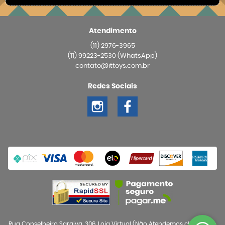
Atendimento
(11)
2976-3965
(11)
99223-2530
(WhatsApp)
contato@ittoys.com.br
Redes Sociais
Rua Conselheiro Saraiva, 306, Loja Virtual (Não Atendemos clientes no