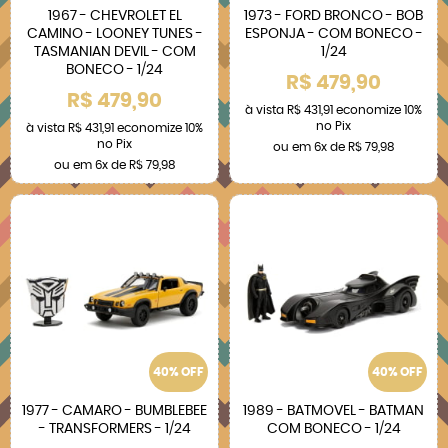
1967 - CHEVROLET EL
1973 - FORD BRONCO - BOB
CAMINO - LOONEY TUNES -
ESPONJA - COM BONECO -
TASMANIAN DEVIL - COM
1/24
BONECO - 1/24
R$ 479,90
R$ 479,90
à vista
R$ 431,91
economize
10%
no Pix
à vista
R$ 431,91
economize
10%
no Pix
ou em
6x
de
R$ 79,98
ou em
6x
de
R$ 79,98
40% OFF
40% OFF
1977 - CAMARO - BUMBLEBEE
1989 - BATMOVEL - BATMAN
- TRANSFORMERS - 1/24
COM BONECO - 1/24