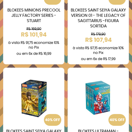
BLOKEES MINIONS PRECOOL
BLOKEES SAINT SEIYA GALAXY
JELLY FACTORY SERIES -
VERSION 01 - THE LEGACY OF
STUART
SAGITTARIUS -FIGURA
SORTIDA
R$ 169,90
R$ 101,94
R$ 179,90
R$ 107,94
à vista
R$ 91,75
economize
10%
no Pix
à vista
R$ 97,15
economize
10%
no Pix
ou em
6x
de
R$ 16,99
ou em
6x
de
R$ 17,99
40% OFF
40% OFF
BLOKEES SAINT SEIYA GALAXY
BLOKEES ULTRAMAN -