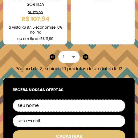
SORTIDA
R$ 179,90
R$ 107,94
à vista
R$ 97,15
economize
10%
no Pix
ou em
6x
de
R$ 17,99
Página 1 de 2, exibindo 10 produtos de um total de 13.
RECEBA NOSSAS OFERTAS
CADASTRAR