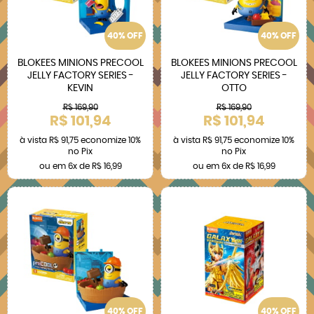
40% OFF
40% OFF
BLOKEES MINIONS PRECOOL
BLOKEES MINIONS PRECOOL
JELLY FACTORY SERIES -
JELLY FACTORY SERIES -
KEVIN
OTTO
R$ 169,90
R$ 169,90
R$ 101,94
R$ 101,94
à vista
R$ 91,75
economize
10%
à vista
R$ 91,75
economize
10%
no Pix
no Pix
ou em
6x
de
R$ 16,99
ou em
6x
de
R$ 16,99
40% OFF
40% OFF