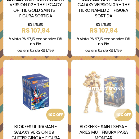
VERSION 02 - THE LEGACY
GALAXY VERSION 05 - THE
OF THE GOLD SAINTS -
HERO NAMED Z - FIGURA
FIGURA SORTIDA
SORTIDA
R$ 179,90
R$ 179,90
R$ 107,94
R$ 107,94
à vista
R$ 97,15
economize
10%
à vista
R$ 97,15
economize
10%
no Pix
no Pix
ou em
6x
de
R$ 17,99
ou em
6x
de
R$ 17,99
40% OFF
40% OFF
BLOKEES ULTRAMAN -
BLOKEES - SAINT SEIYA -
GALAXY VERSION 09 -
ARIES MU - FIGURA PARA
GLITTER GINGA - FIGURA
MONTAR