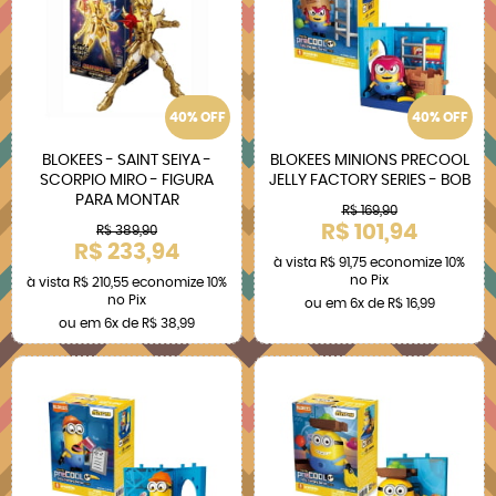
40% OFF
40% OFF
BLOKEES - SAINT SEIYA -
BLOKEES MINIONS PRECOOL
SCORPIO MIRO - FIGURA
JELLY FACTORY SERIES - BOB
PARA MONTAR
R$ 169,90
R$ 101,94
R$ 389,90
R$ 233,94
à vista
R$ 91,75
economize
10%
no Pix
à vista
R$ 210,55
economize
10%
no Pix
ou em
6x
de
R$ 16,99
ou em
6x
de
R$ 38,99