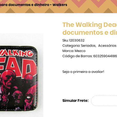
para documentos e dinheiro - Walkers
The Walking Dead
documentos e di
Sku:
12030632
Categoria:
Seriados
Acessórios
Marca:
Mezco
Código de Barras:
603259044186
Seja o primeira a avaliar!
Simular Frete: