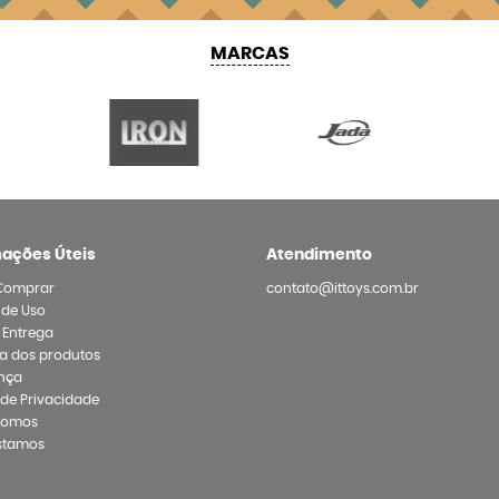
MARCAS
mações Úteis
Atendimento
Comprar
contato@ittoys.com.br
 de Uso
e Entrega
a dos produtos
nça
a de Privacidade
Somos
stamos