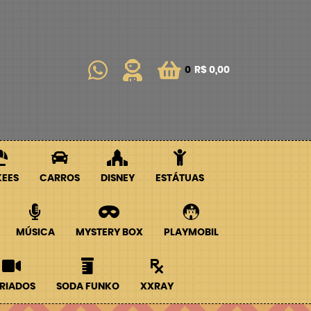
0
R$ 0,00
KEES
CARROS
DISNEY
ESTÁTUAS
MÚSICA
MYSTERY BOX
PLAYMOBIL
RIADOS
SODA FUNKO
XXRAY