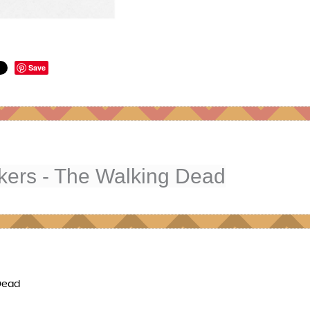
Save
kers - The Walking Dead
 Dead