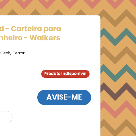
 - Carteira para
nheiro - Walkers
 Geek
Terror
Produto Indisponível
AVISE-ME