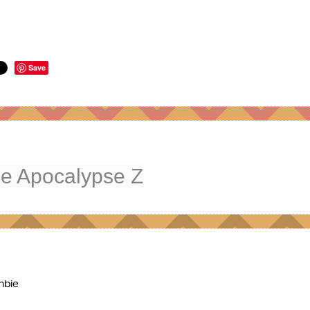
Save
e Apocalypse Z
mbie