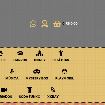
0
R$ 0,00
KEES
CARROS
DISNEY
ESTÁTUAS
MÚSICA
MYSTERY BOX
PLAYMOBIL
RIADOS
SODA FUNKO
XXRAY