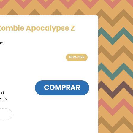
Zombie Apocalypse Z
sa
60% OFF
COMPRAR
s)
o Pix