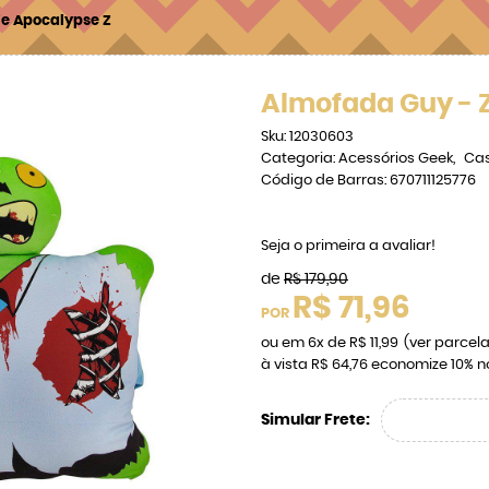
e Apocalypse Z
Almofada Guy - 
Sku:
12030603
Categoria:
Acessórios Geek
Ca
Código de Barras:
670711125776
Seja o primeira a avaliar!
de
R$ 179,90
R$ 71,96
POR
ou em
6x
de
R$ 11,99
(ver parcela
à vista
R$ 64,76
economize
10%
n
Simular Frete: