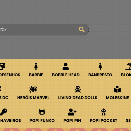
 DESENHOS
BARBIE
BOBBLE HEAD
BANPRESTO
BLO
S DC
HERÓIS MARVEL
LIVING DEAD DOLLS
MOLESKINE
CHAVEIROS
POP! FUNKO
POP! PIN
POP! POCKET
SE