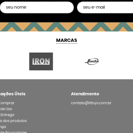
MARCAS
mações Úteis
Atendimento
Comprar
contato@ittoys.com.br
 de Uso
e Entrega
a dos produtos
nça
a de Privacidade