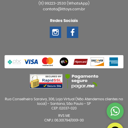
(11)
99223-2530
(WhatsApp)
contato@ittoys.com.br
Redes Sociais
Rua Conselheiro Saraiva, 306, Loja Virtual (Não Atendemos clientes no
local)
-
Santana, São Paulo
-
SP
CEP: 02037-020
RVS ME
CNPJ: 06.301.794/0001-00