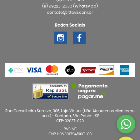
(11)
2976-3965
(11)
99223-2530
(WhatsApp)
contato@ittoys.com.br
Redes Sociais
Rua Conselheiro Saraiva, 306, Loja Virtual (Não Atendemos clientes no
local)
-
Santana, São Paulo
-
SP
CEP: 02037-020
RVS ME
CNPJ: 06.301.794/0001-00