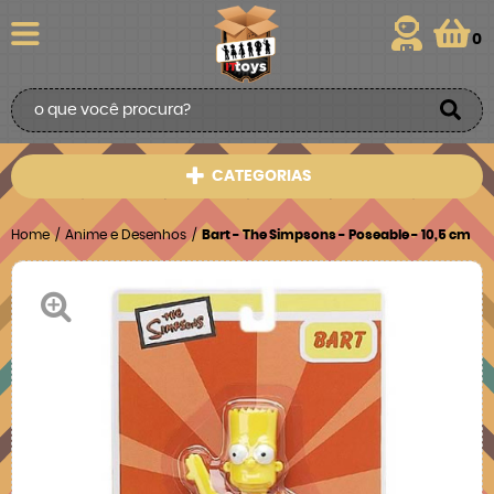
0
CATEGORIAS
Home
Anime e Desenhos
Bart - The Simpsons - Poseable - 10,5 cm