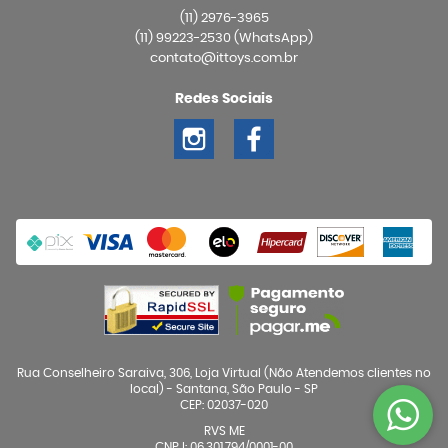
(11)
2976-3965
(11)
99223-2530
(WhatsApp)
contato@ittoys.com.br
Redes Sociais
Rua Conselheiro Saraiva, 306, Loja Virtual (Não Atendemos clientes no
local)
-
Santana, São Paulo
-
SP
CEP: 02037-020
RVS ME
CNPJ: 06.301.794/0001-00