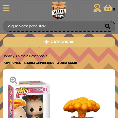
0
CATEGORIAS
Home
Anime e Desenhos
POP! FUNKO - GARBAGE PAIL KIDS - ADAM BOMB