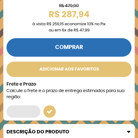
R$ 479,90
R$ 287,94
à vista
R$ 259,15
economize
10%
no Pix
ou em
6x
de
R$ 47,99
COMPRAR
ADICIONAR AOS FAVORITOS
Frete e Prazo
Calcule o frete e o prazo de entrega estimados para sua
região:
DESCRIÇÃO DO PRODUTO