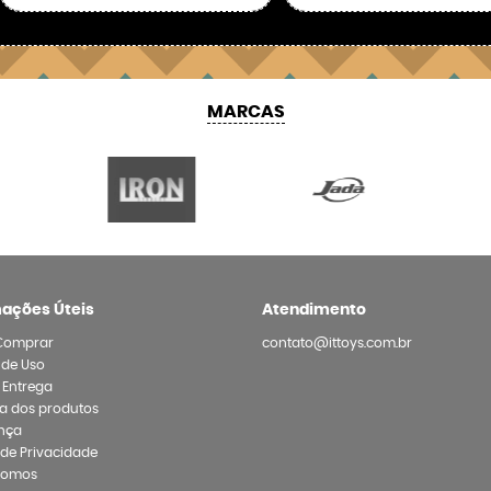
MARCAS
mações Úteis
Atendimento
Comprar
contato@ittoys.com.br
 de Uso
e Entrega
a dos produtos
nça
a de Privacidade
Somos