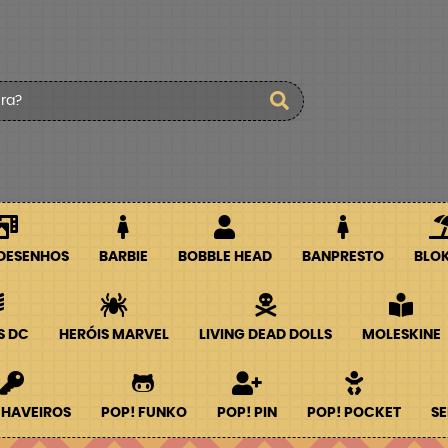
 DESENHOS
BARBIE
BOBBLE HEAD
BANPRESTO
BLO
S DC
HERÓIS MARVEL
LIVING DEAD DOLLS
MOLESKINE
CHAVEIROS
POP! FUNKO
POP! PIN
POP! POCKET
SE