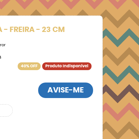
 - FREIRA - 23 CM
ror
4
40% OFF
Produto Indisponível
AVISE-ME