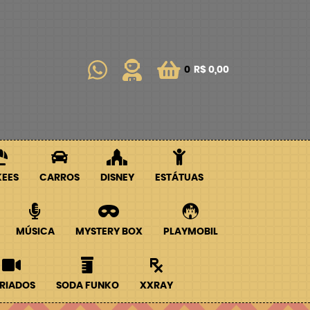
0
R$ 0,00
KEES
CARROS
DISNEY
ESTÁTUAS
MÚSICA
MYSTERY BOX
PLAYMOBIL
RIADOS
SODA FUNKO
XXRAY