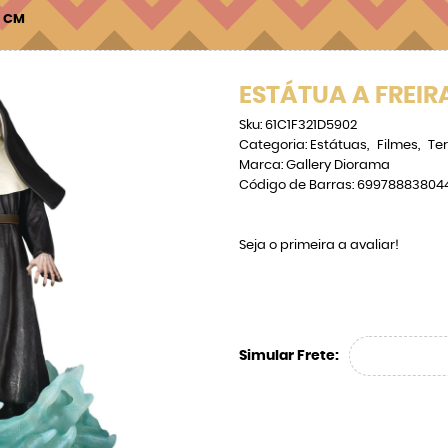
3 CM
ESTÁTUA A FREIRA
Sku:
61C1F321D5902
Categoria:
Estátuas
Filmes
Ter
Marca:
Gallery Diorama
Código de Barras:
69978883804
Seja o primeira a avaliar!
Simular Frete: