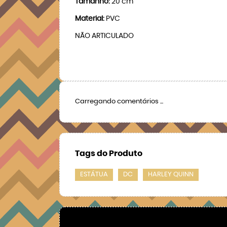
Tamanho:
20 cm
Material:
PVC
NÃO ARTICULADO
Carregando comentários ...
Tags do Produto
ESTÁTUA
DC
HARLEY QUINN