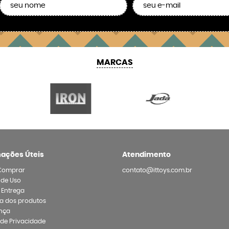
MARCAS
mações Úteis
Atendimento
Comprar
contato@ittoys.com.br
 de Uso
e Entrega
a dos produtos
nça
a de Privacidade