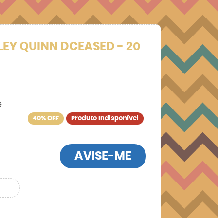
EY QUINN DCEASED - 20
9
40% OFF
Produto Indisponível
AVISE-ME