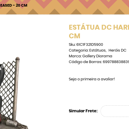
EASED - 20 CM
ESTÁTUA DC HARL
CM
Sku:
61C1F321D5900
Categoria:
Estátuas
Heróis DC
Marca:
Gallery Diorama
Código de Barras:
69978883883
Seja o primeira a avaliar!
Simular Frete: