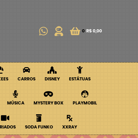
0
R$ 0,00
KEES
CARROS
DISNEY
ESTÁTUAS
MÚSICA
MYSTERY BOX
PLAYMOBIL
RIADOS
SODA FUNKO
XXRAY