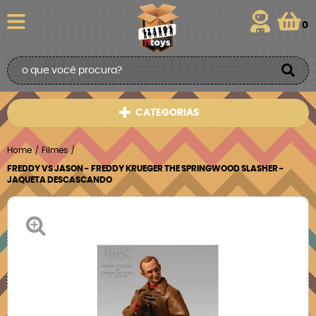
0
CATEGORIAS
Home
Filmes
FREDDY VS JASON - FREDDY KRUEGER THE SPRINGWOOD SLASHER -
JAQUETA DESCASCANDO