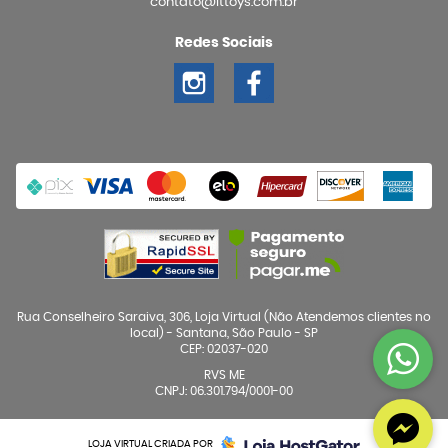
contato@ittoys.com.br
Redes Sociais
Rua Conselheiro Saraiva, 306, Loja Virtual (Não Atendemos clientes no
local)
-
Santana, São Paulo
-
SP
CEP: 02037-020
RVS ME
CNPJ: 06.301.794/0001-00
LOJA VIRTUAL CRIADA POR