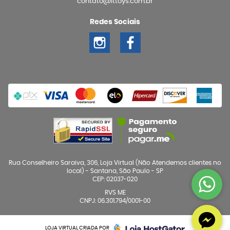
contato@ittoys.com.br
Redes Sociais
Rua Conselheiro Saraiva, 306, Loja Virtual (Não Atendemos clientes no
local)
-
Santana, São Paulo
-
SP
CEP: 02037-020
RVS ME
CNPJ: 06.301.794/0001-00
LOJA VIRTUAL CRIADA POR