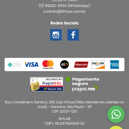
(11)
2976-3965
(11)
99223-2530
(WhatsApp)
contato@ittoys.com.br
Redes Sociais
Rua Conselheiro Saraiva, 306, Loja Virtual (Não Atendemos clientes no
local)
-
Santana, São Paulo
-
SP
CEP: 02037-020
RVS ME
CNPJ: 06.301.794/0001-00