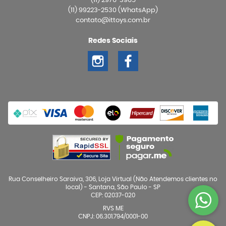
(11)
2976-3965
(11)
99223-2530
(WhatsApp)
contato@ittoys.com.br
Redes Sociais
Rua Conselheiro Saraiva, 306, Loja Virtual (Não Atendemos clientes no
local)
-
Santana, São Paulo
-
SP
CEP: 02037-020
RVS ME
CNPJ: 06.301.794/0001-00