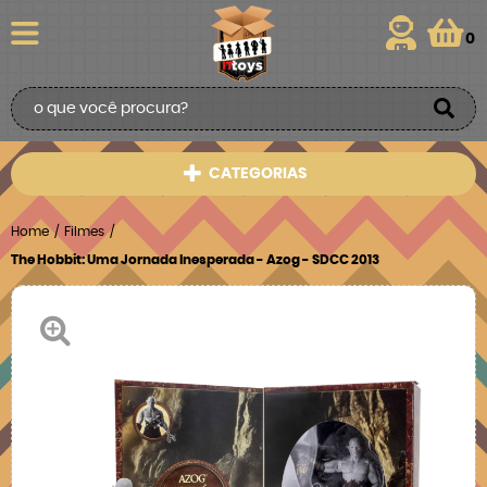
0
CATEGORIAS
Home
Filmes
The Hobbit: Uma Jornada Inesperada - Azog - SDCC 2013