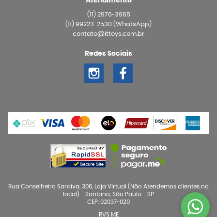
Atendimento
(11)
2976-3965
(11)
99223-2530
(WhatsApp)
contato@ittoys.com.br
Redes Sociais
Rua Conselheiro Saraiva, 306, Loja Virtual (Não Atendemos clientes no
local)
-
Santana, São Paulo
-
SP
CEP: 02037-020
RVS ME