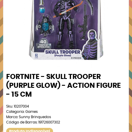
FORTNITE - SKULL TROOPER
(PURPLE GLOW) - ACTION FIGURE
- 15 CM
Sku:
10207004
Categoria:
Games
Marca:
Sunny Brinquedos
Código de Barras:
191726007302
Produto Indisponível