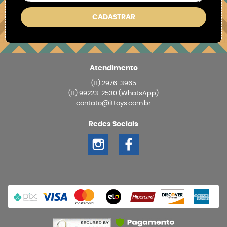
CADASTRAR
Atendimento
(11)
2976-3965
(11)
99223-2530
(WhatsApp)
contato@ittoys.com.br
Redes Sociais