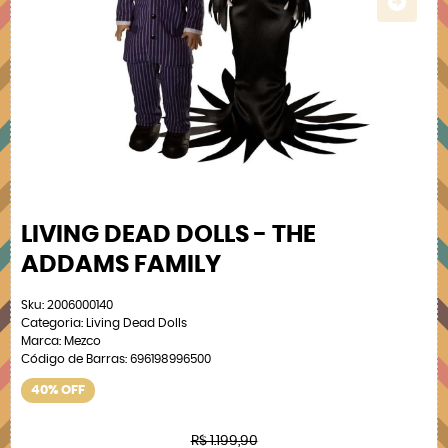
LIVING DEAD DOLLS - THE
ADDAMS FAMILY
Sku:
2006000140
Categoria:
Living Dead Dolls
Marca:
Mezco
Código de Barras:
696198996500
40% OFF
R$ 1.199,90