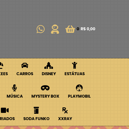
0
R$ 0,00
KEES
CARROS
DISNEY
ESTÁTUAS
MÚSICA
MYSTERY BOX
PLAYMOBIL
RIADOS
SODA FUNKO
XXRAY