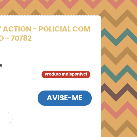
Y ACTION - POLICIAL COM
 - 70782
8
Produto Indisponível
AVISE-ME