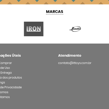
MARCAS
mações Úteis
Atendimento
Comprar
contato@ittoys.com.br
 de Uso
e Entrega
a dos produtos
nça
a de Privacidade
Somos
stamos