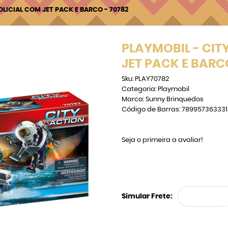
OLICIAL COM JET PACK E BARCO - 70782
PLAYMOBIL - CIT
JET PACK E BARCO
Sku:
PLAY70782
Categoria:
Playmobil
Marca:
Sunny Brinquedos
Código de Barras:
789957363331
Seja o primeira a avaliar!
Simular Frete: