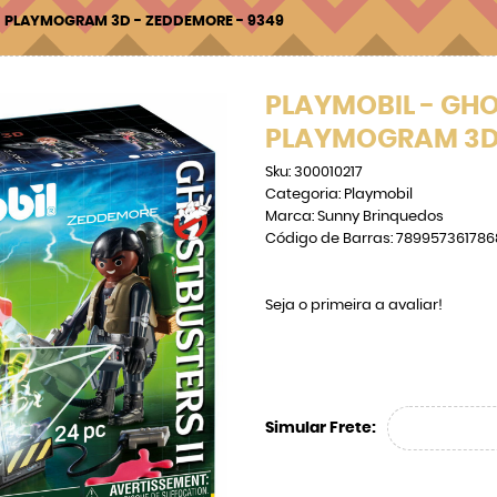
- PLAYMOGRAM 3D - ZEDDEMORE - 9349
PLAYMOBIL - GHO
PLAYMOGRAM 3D 
Sku:
300010217
Categoria:
Playmobil
Marca:
Sunny Brinquedos
Código de Barras:
789957361786
Seja o primeira a avaliar!
Simular Frete: