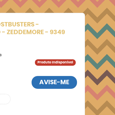
STBUSTERS -
- ZEDDEMORE - 9349
8
Produto Indisponível
AVISE-ME