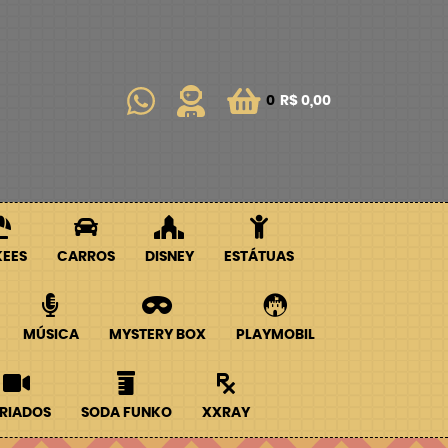
0
R$ 0,00
KEES
CARROS
DISNEY
ESTÁTUAS
MÚSICA
MYSTERY BOX
PLAYMOBIL
RIADOS
SODA FUNKO
XXRAY