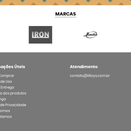
MARCAS
mações Úteis
Atendimento
Comprar
contato@ittoys.com.br
 de Uso
e Entrega
a dos produtos
nça
a de Privacidade
Somos
stamos