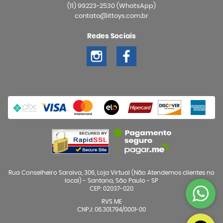
(11)
99223-2530
(WhatsApp)
contato@ittoys.com.br
Redes Sociais
Rua Conselheiro Saraiva, 306, Loja Virtual (Não Atendemos clientes no
local)
-
Santana, São Paulo
-
SP
CEP: 02037-020
RVS ME
CNPJ: 06.301.794/0001-00