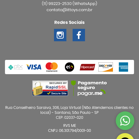
(11)
99223-2530
(WhatsApp)
contato@ittoys.com.br
Redes Sociais
Rua Conselheiro Saraiva, 306, Loja Virtual (Não Atendemos clientes no
local)
-
Santana, São Paulo
-
SP
CEP: 02037-020
RVS ME
CNPJ: 06.301.794/0001-00