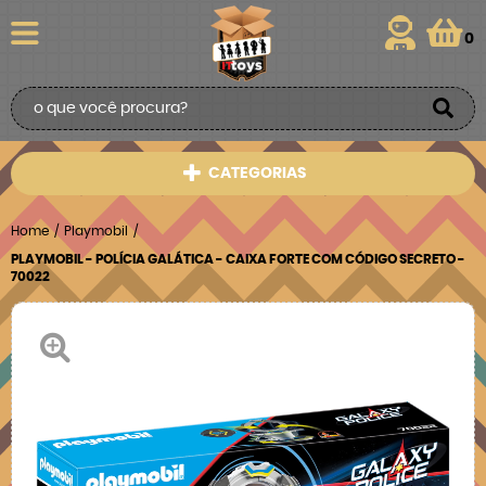
0
CATEGORIAS
Home
Playmobil
PLAYMOBIL - POLÍCIA GALÁTICA - CAIXA FORTE COM CÓDIGO SECRETO -
70022