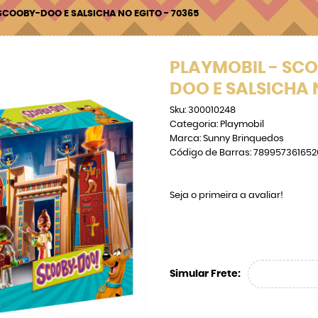
SCOOBY-DOO E SALSICHA NO EGITO - 70365
PLAYMOBIL - SC
DOO E SALSICHA 
Sku:
300010248
Categoria:
Playmobil
Marca:
Sunny Brinquedos
Código de Barras:
789957361652
Seja o primeira a avaliar!
Simular Frete: