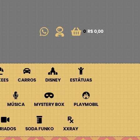
0
R$ 0,00
KEES
CARROS
DISNEY
ESTÁTUAS
MÚSICA
MYSTERY BOX
PLAYMOBIL
RIADOS
SODA FUNKO
XXRAY