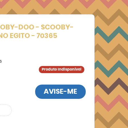
OOBY-DOO - SCOOBY-
NO EGITO - 70365
6
Produto Indisponível
AVISE-ME