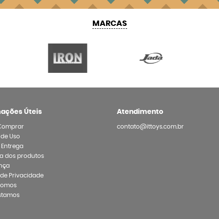
MARCAS
mações Úteis
Atendimento
Comprar
contato@ittoys.com.br
 de Uso
e Entrega
a dos produtos
nça
a de Privacidade
Somos
stamos