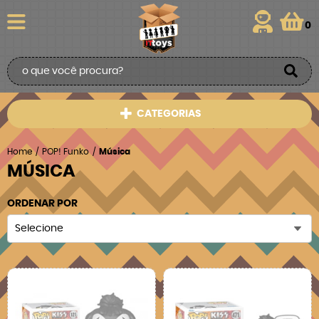
0
CATEGORIAS
Home
POP! Funko
Música
MÚSICA
ORDENAR POR
Selecione