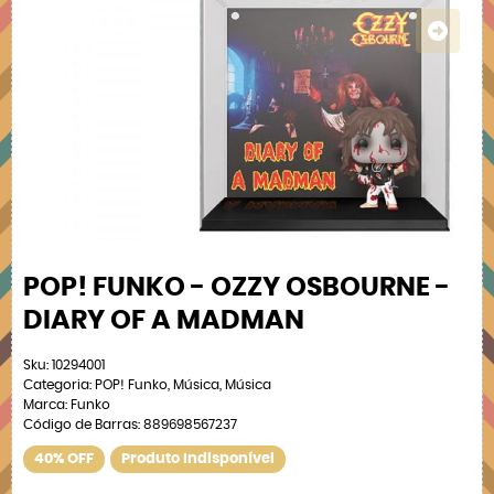
POP! FUNKO - OZZY OSBOURNE -
DIARY OF A MADMAN
Sku:
10294001
Categoria:
POP! Funko
,
Música
,
Música
Marca:
Funko
Código de Barras:
889698567237
40% OFF
Produto Indisponível