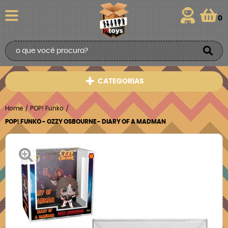
0
CATEGORIAS
Home
POP! Funko
POP! FUNKO - OZZY OSBOURNE - DIARY OF A MADMAN