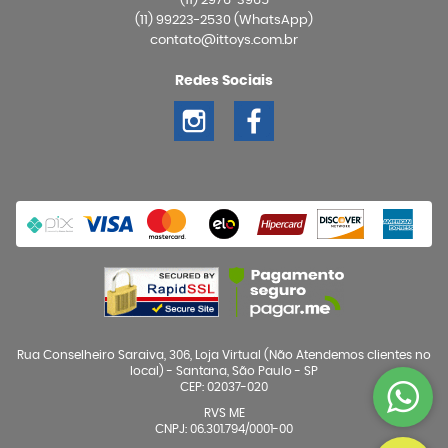
(11)
2976-3965
(11)
99223-2530
(WhatsApp)
contato@ittoys.com.br
Redes Sociais
Rua Conselheiro Saraiva, 306, Loja Virtual (Não Atendemos clientes no
local)
-
Santana, São Paulo
-
SP
CEP: 02037-020
RVS ME
CNPJ: 06.301.794/0001-00