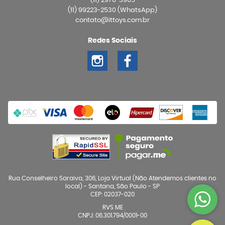
(11)
2976-3965
(11)
99223-2530
(WhatsApp)
contato@ittoys.com.br
Redes Sociais
Rua Conselheiro Saraiva, 306, Loja Virtual (Não Atendemos clientes no
local)
-
Santana, São Paulo
-
SP
CEP: 02037-020
RVS ME
CNPJ: 06.301.794/0001-00