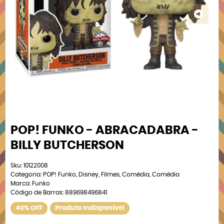
POP! FUNKO - ABRACADABRA -
BILLY BUTCHERSON
Sku:
10122008
Categoria:
POP! Funko
,
Disney
,
Filmes
,
Comédia
,
Comédia
Marca:
Funko
Código de Barras:
889698496841
40% OFF
Produto Indisponível