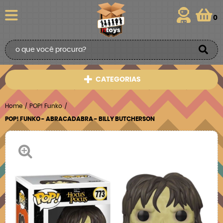
0
CATEGORIAS
Home
POP! Funko
POP! FUNKO - ABRACADABRA - BILLY BUTCHERSON