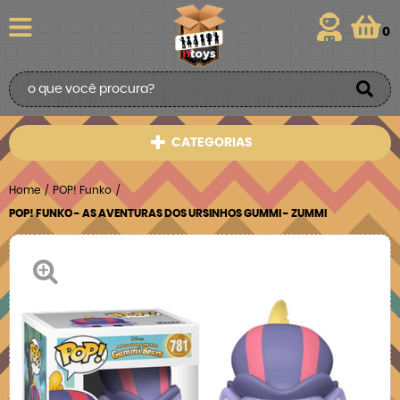
0
CATEGORIAS
Home
POP! Funko
POP! FUNKO - AS AVENTURAS DOS URSINHOS GUMMI - ZUMMI