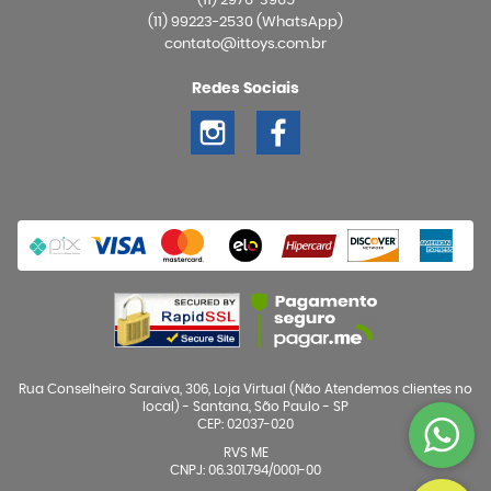
(11)
2976-3965
(11)
99223-2530
(WhatsApp)
contato@ittoys.com.br
Redes Sociais
Rua Conselheiro Saraiva, 306, Loja Virtual (Não Atendemos clientes no
local)
-
Santana, São Paulo
-
SP
CEP: 02037-020
RVS ME
CNPJ: 06.301.794/0001-00