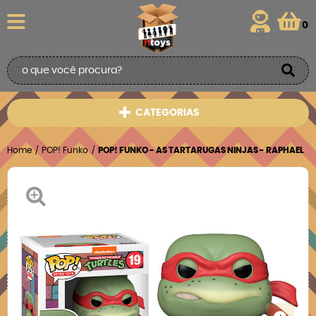
0
CATEGORIAS
Home
POP! Funko
POP! FUNKO - AS TARTARUGAS NINJAS - RAPHAEL