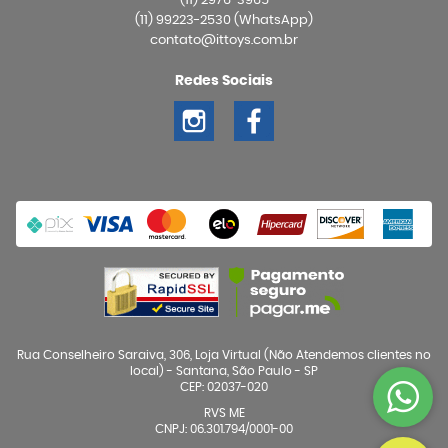
(11)
2976-3965
(11)
99223-2530
(WhatsApp)
contato@ittoys.com.br
Redes Sociais
Rua Conselheiro Saraiva, 306, Loja Virtual (Não Atendemos clientes no
local)
-
Santana, São Paulo
-
SP
CEP: 02037-020
RVS ME
CNPJ: 06.301.794/0001-00