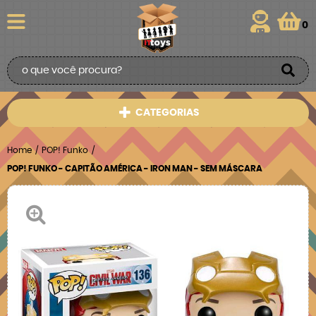
0
CATEGORIAS
Home
POP! Funko
POP! FUNKO - CAPITÃO AMÉRICA - IRON MAN - SEM MÁSCARA