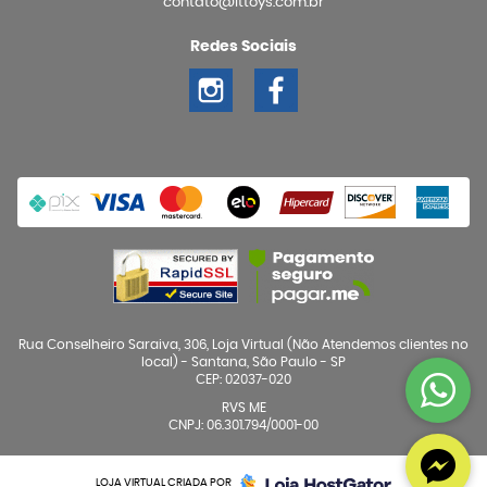
contato@ittoys.com.br
Redes Sociais
Rua Conselheiro Saraiva, 306, Loja Virtual (Não Atendemos clientes no
local)
-
Santana, São Paulo
-
SP
CEP: 02037-020
RVS ME
CNPJ: 06.301.794/0001-00
LOJA VIRTUAL CRIADA POR