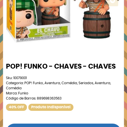
POP! FUNKO - CHAVES - CHAVES
Sku:
10079001
Categoria:
POP! Funko
,
Aventura
,
Comédia
,
Seriados
,
Aventura
,
Comédia
Marca:
Funko
Código de Barras:
889698363563
40% OFF
Produto Indisponível