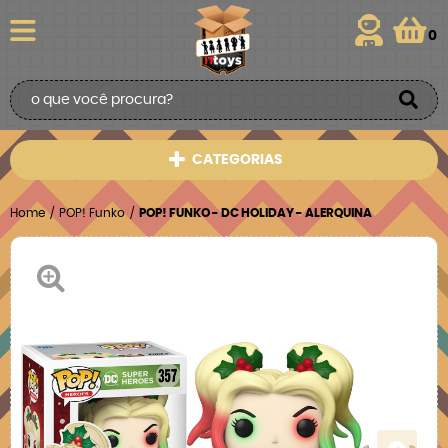
0
CATEGORIAS
Home
POP! Funko
POP! FUNKO - DC HOLIDAY - ALERQUINA