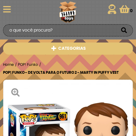
0
CATEGORIAS
Home
POP! Funko
POP! FUNKO - DE VOLTA PARA O FUTURO 2 - MARTY IN PUFFY VEST