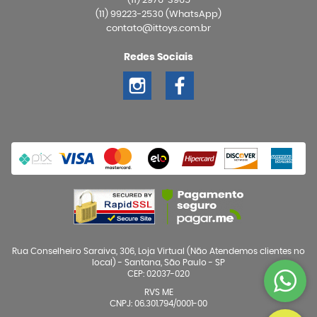
(11)
2976-3965
(11)
99223-2530
(WhatsApp)
contato@ittoys.com.br
Redes Sociais
Rua Conselheiro Saraiva, 306, Loja Virtual (Não Atendemos clientes no
local)
-
Santana, São Paulo
-
SP
CEP: 02037-020
RVS ME
CNPJ: 06.301.794/0001-00