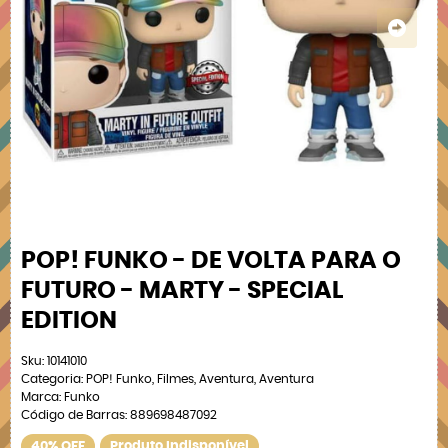
POP! FUNKO - DE VOLTA PARA O
FUTURO - MARTY - SPECIAL
EDITION
Sku:
10141010
Categoria:
POP! Funko
,
Filmes
,
Aventura
,
Aventura
Marca:
Funko
Código de Barras:
889698487092
40% OFF
Produto Indisponível