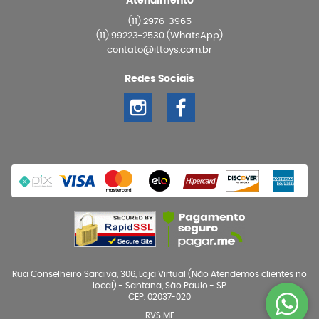
Atendimento
(11)
2976-3965
(11)
99223-2530
(WhatsApp)
contato@ittoys.com.br
Redes Sociais
Rua Conselheiro Saraiva, 306, Loja Virtual (Não Atendemos clientes no
local)
-
Santana, São Paulo
-
SP
CEP: 02037-020
RVS ME