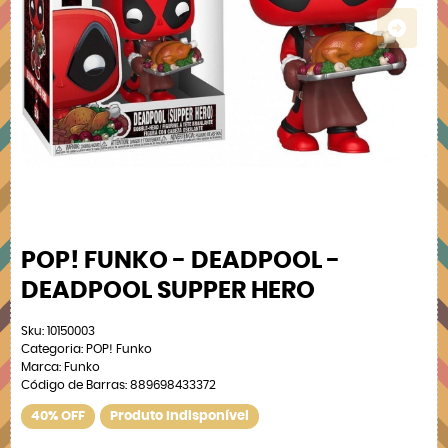
POP! FUNKO - DEADPOOL -
DEADPOOL SUPPER HERO
Sku:
10150003
Categoria:
POP! Funko
Marca:
Funko
Código de Barras:
889698433372
40% OFF
Produto Indisponível