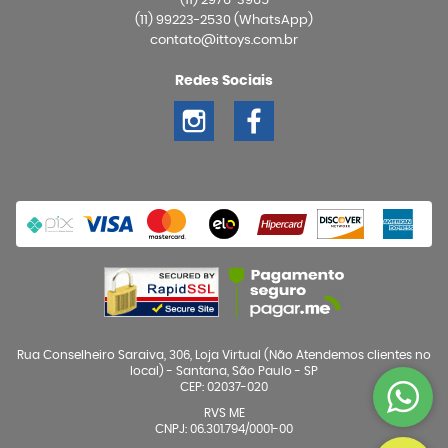
(11)
2976-3965
(11)
99223-2530
(WhatsApp)
contato@ittoys.com.br
Redes Sociais
Rua Conselheiro Saraiva, 306, Loja Virtual (Não Atendemos clientes no
local)
-
Santana, São Paulo
-
SP
CEP: 02037-020
RVS ME
CNPJ: 06.301.794/0001-00