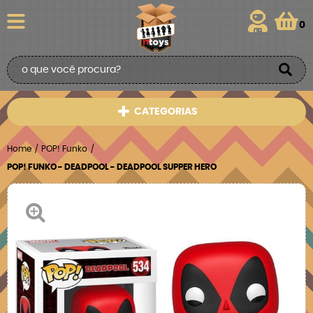
0
CATEGORIAS
Home
POP! Funko
POP! FUNKO - DEADPOOL - DEADPOOL SUPPER HERO