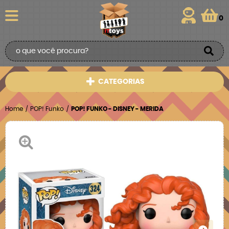
0
CATEGORIAS
Home
POP! Funko
POP! FUNKO - DISNEY - MERIDA