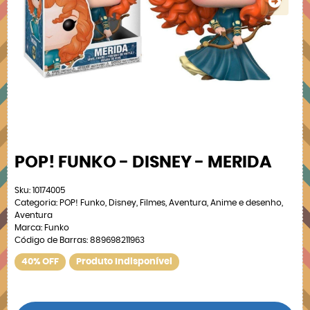
POP! FUNKO - DISNEY - MERIDA
Sku:
10174005
Categoria:
POP! Funko
,
Disney
,
Filmes
,
Aventura
,
Anime e desenho
,
Aventura
Marca:
Funko
Código de Barras:
889698211963
40% OFF
Produto Indisponível