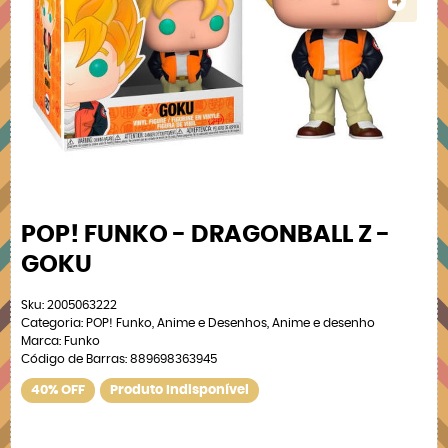
POP! FUNKO - DRAGONBALL Z -
GOKU
Sku:
2005063222
Categoria:
POP! Funko
,
Anime e Desenhos
,
Anime e desenho
Marca:
Funko
Código de Barras:
889698363945
40% OFF
Produto Indisponível