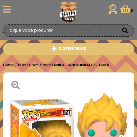
0
CATEGORIAS
Home
POP! Funko
POP! FUNKO - DRAGONBALL Z - GOKU