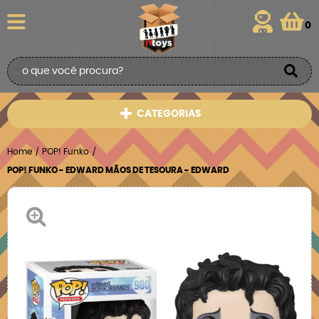
0
CATEGORIAS
Home
POP! Funko
POP! FUNKO - EDWARD MÃOS DE TESOURA - EDWARD