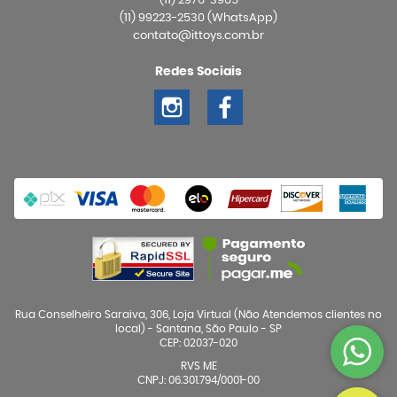
(11)
2976-3965
(11)
99223-2530
(WhatsApp)
contato@ittoys.com.br
Redes Sociais
Rua Conselheiro Saraiva, 306, Loja Virtual (Não Atendemos clientes no
local)
-
Santana, São Paulo
-
SP
CEP: 02037-020
RVS ME
CNPJ: 06.301.794/0001-00