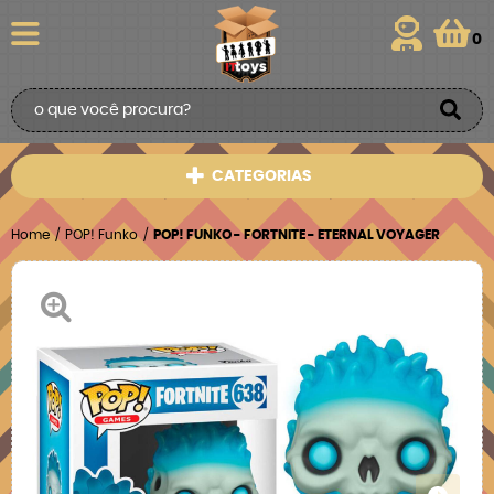
0
CATEGORIAS
Home
POP! Funko
POP! FUNKO - FORTNITE - ETERNAL VOYAGER