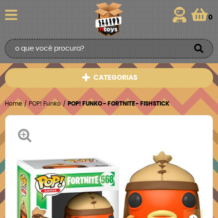
0
CATEGORIAS
Home
POP! Funko
POP! FUNKO - FORTNITE - FISHSTICK