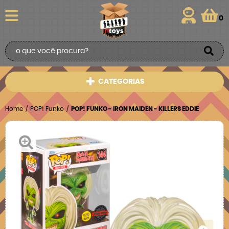
0
CATEGORIAS
Home
POP! Funko
POP! FUNKO - IRON MAIDEN - KILLERS EDDIE