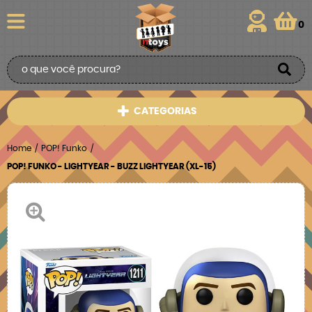
0
CATEGORIAS
Home
POP! Funko
POP! FUNKO - LIGHTYEAR - BUZZ LIGHTYEAR (XL-15)