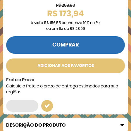
R$ 289,90
R$ 173,94
à vista
R$ 156,55
economize
10%
no Pix
ou em
6x
de
R$ 28,99
COMPRAR
ADICIONAR AOS FAVORITOS
Frete e Prazo
Calcule o frete e o prazo de entrega estimados para sua
região:
DESCRIÇÃO DO PRODUTO