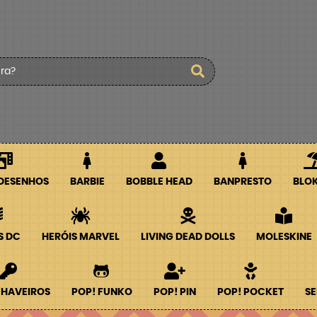
 DESENHOS
BARBIE
BOBBLE HEAD
BANPRESTO
BLO
S DC
HERÓIS MARVEL
LIVING DEAD DOLLS
MOLESKINE
CHAVEIROS
POP! FUNKO
POP! PIN
POP! POCKET
SE