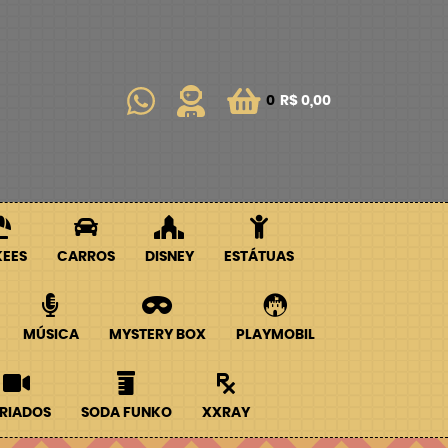
0
R$ 0,00
KEES
CARROS
DISNEY
ESTÁTUAS
MÚSICA
MYSTERY BOX
PLAYMOBIL
RIADOS
SODA FUNKO
XXRAY