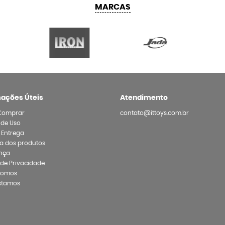
MARCAS
mações Úteis
Atendimento
Comprar
contato@ittoys.com.br
 de Uso
e Entrega
a dos produtos
nça
a de Privacidade
Somos
stamos