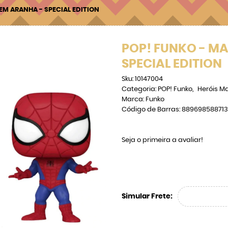
EM ARANHA - SPECIAL EDITION
POP! FUNKO - M
SPECIAL EDITION
Sku:
10147004
Categoria:
POP! Funko
Heróis Ma
Marca:
Funko
Código de Barras:
889698588713
Seja o primeira a avaliar!
Simular Frete: