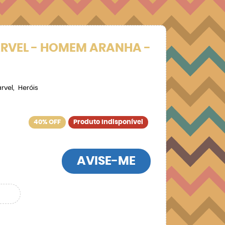
ARVEL - HOMEM ARANHA -
rvel
Heróis
40% OFF
Produto Indisponível
AVISE-ME