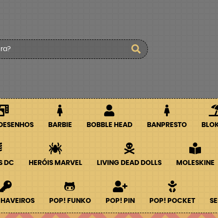
 DESENHOS
BARBIE
BOBBLE HEAD
BANPRESTO
BLO
S DC
HERÓIS MARVEL
LIVING DEAD DOLLS
MOLESKINE
CHAVEIROS
POP! FUNKO
POP! PIN
POP! POCKET
SE