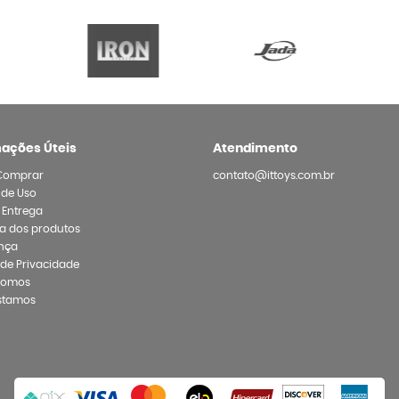
mações Úteis
Atendimento
Comprar
contato@ittoys.com.br
 de Uso
e Entrega
a dos produtos
nça
a de Privacidade
Somos
stamos