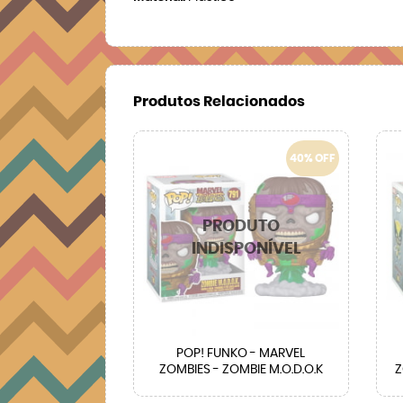
Produtos Relacionados
40% OFF
POP! FUNKO - MARVEL
ZOMBIES - ZOMBIE M.O.D.O.K
Z