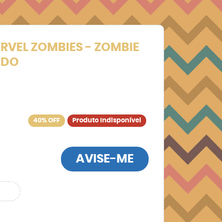
RVEL ZOMBIES - ZOMBIE
ADO
40% OFF
Produto Indisponível
AVISE-ME