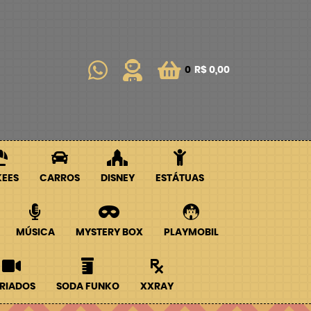
0
R$ 0,00
KEES
CARROS
DISNEY
ESTÁTUAS
MÚSICA
MYSTERY BOX
PLAYMOBIL
RIADOS
SODA FUNKO
XXRAY