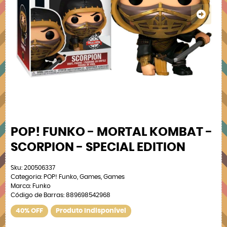
POP! FUNKO - MORTAL KOMBAT -
SCORPION - SPECIAL EDITION
Sku:
200506337
Categoria:
POP! Funko
,
Games
,
Games
Marca:
Funko
Código de Barras:
889698542968
40% OFF
Produto Indisponível