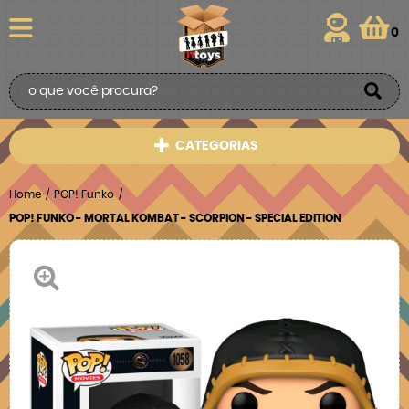
0
CATEGORIAS
Home
POP! Funko
POP! FUNKO - MORTAL KOMBAT - SCORPION - SPECIAL EDITION