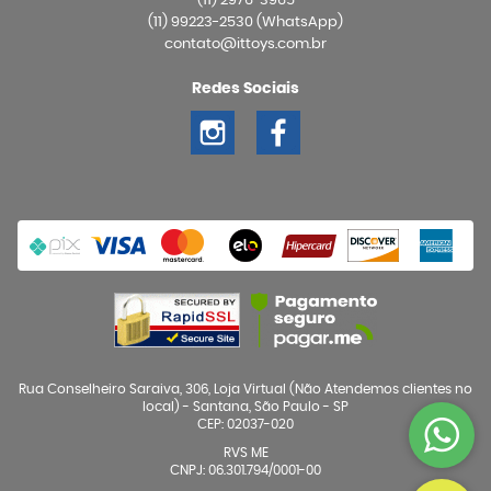
(11)
2976-3965
(11)
99223-2530
(WhatsApp)
contato@ittoys.com.br
Redes Sociais
Rua Conselheiro Saraiva, 306, Loja Virtual (Não Atendemos clientes no
local)
-
Santana, São Paulo
-
SP
CEP: 02037-020
RVS ME
CNPJ: 06.301.794/0001-00