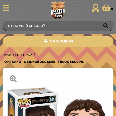
0
CATEGORIAS
Home
POP! Funko
POP! FUNKO - O SENHOR DOS ANÉIS - FRODO BAGGINS