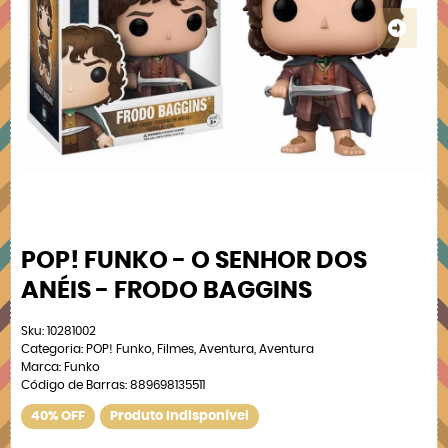
POP! FUNKO - O SENHOR DOS
ANÉIS - FRODO BAGGINS
Sku:
10281002
Categoria:
POP! Funko
,
Filmes
,
Aventura
,
Aventura
Marca:
Funko
Código de Barras:
889698135511
40% OFF
Produto Indisponível