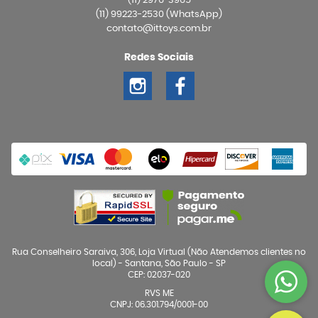
(11)
2976-3965
(11)
99223-2530
(WhatsApp)
contato@ittoys.com.br
Redes Sociais
Rua Conselheiro Saraiva, 306, Loja Virtual (Não Atendemos clientes no
local)
-
Santana, São Paulo
-
SP
CEP: 02037-020
RVS ME
CNPJ: 06.301.794/0001-00