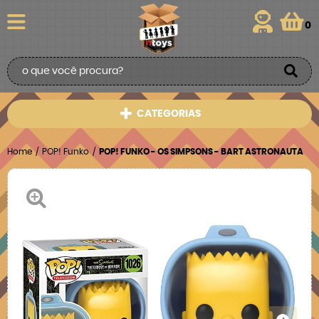
0
CATEGORIAS
Home
POP! Funko
POP! FUNKO - OS SIMPSONS - BART ASTRONAUTA