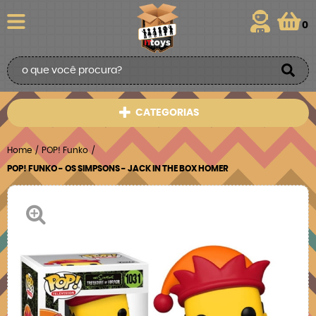
0
CATEGORIAS
Home
POP! Funko
POP! FUNKO - OS SIMPSONS - JACK IN THE BOX HOMER