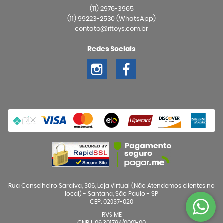
(11)
2976-3965
(11)
99223-2530
(WhatsApp)
contato@ittoys.com.br
Redes Sociais
Rua Conselheiro Saraiva, 306, Loja Virtual (Não Atendemos clientes no
local)
-
Santana, São Paulo
-
SP
CEP: 02037-020
RVS ME
CNPJ: 06.301.794/0001-00